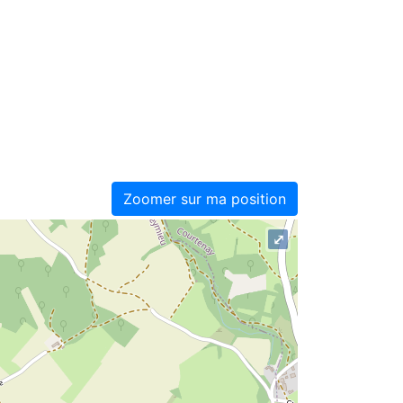
Zoomer sur ma position
⤢