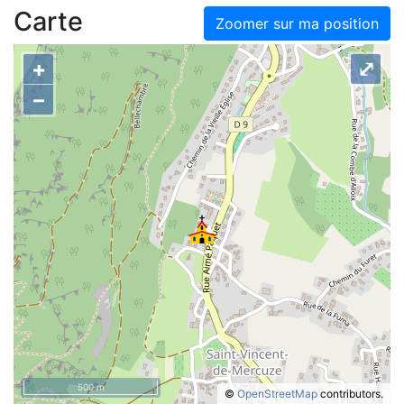
Carte
Zoomer sur ma position
+
⤢
–
500 m
©
OpenStreetMap
contributors.