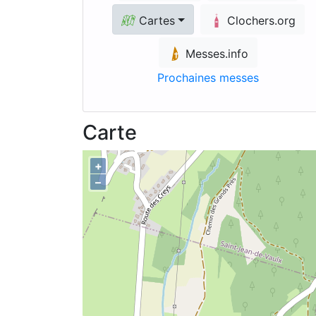
Cartes
Clochers.org
Messes.info
Prochaines messes
Carte
+
–