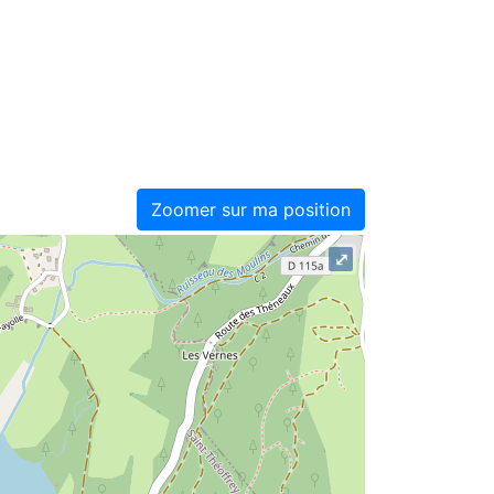
Zoomer sur ma position
⤢