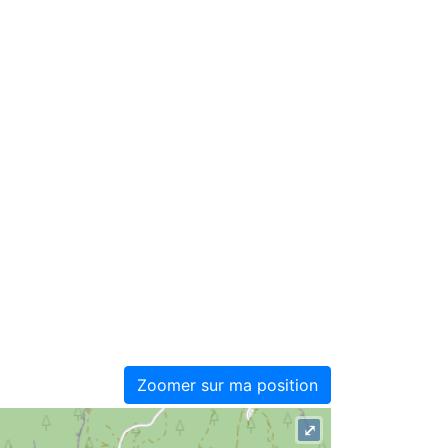
Zoomer sur ma position
⤢