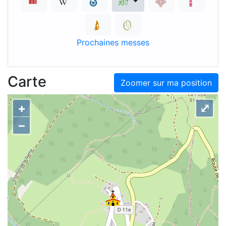
Prochaines messes
Carte
Zoomer sur ma position
+
⤢
–