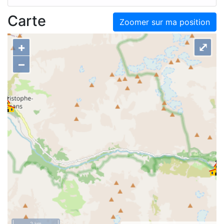
Carte
Zoomer sur ma position
+
⤢
–
2 km