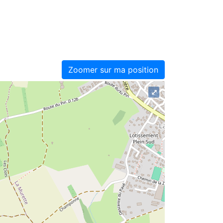
Zoomer sur ma position
⤢