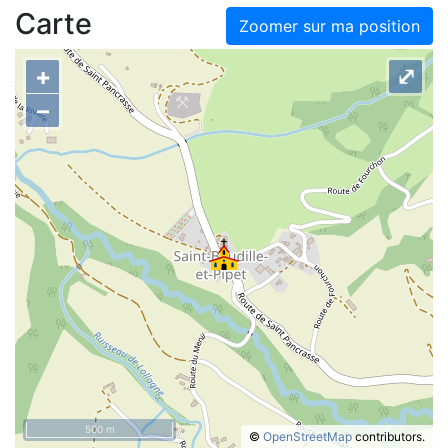
Carte
Zoomer sur ma position
+
⤢
–
500 m
©
OpenStreetMap
contributors.