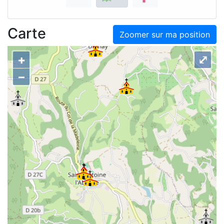
Carte
Zoomer sur ma position
+
⤢
–