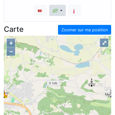
Carte
Zoomer sur ma position
+
⤢
–