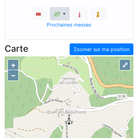
Prochaines messes
Carte
Zoomer sur ma position
+
⤢
–