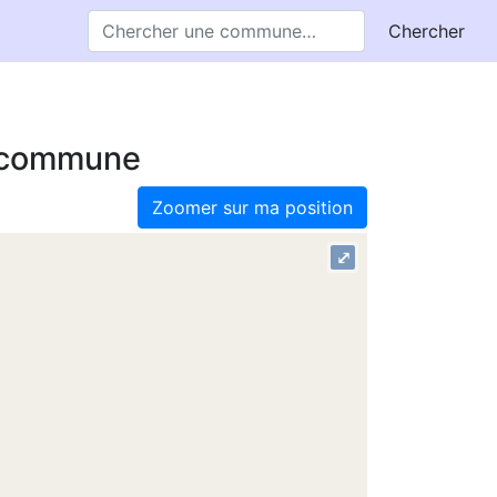
Chercher
e commune
Zoomer sur ma position
⤢