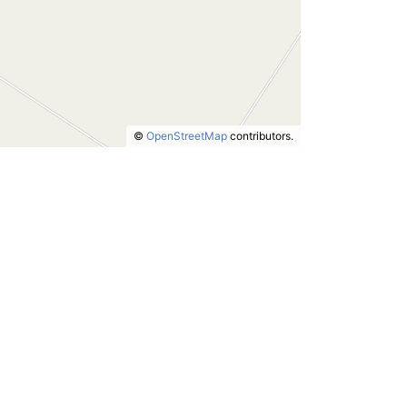
©
OpenStreetMap
contributors.