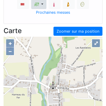
Prochaines messes
Carte
Zoomer sur ma position
+
⤢
–