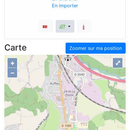
En importer
Carte
Zoomer sur ma position
+
⤢
–