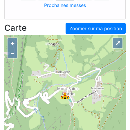
Prochaines messes
Carte
Zoomer sur ma position
+
⤢
–