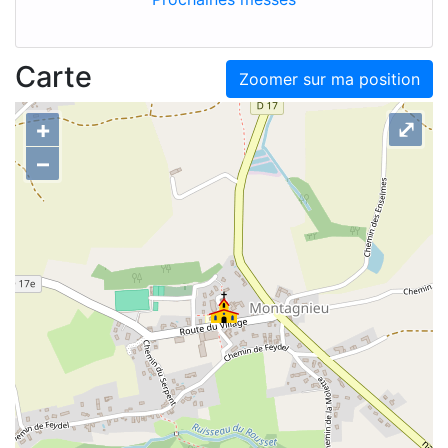
Carte
Zoomer sur ma position
+
⤢
–