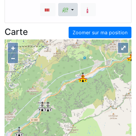
Carte
Zoomer sur ma position
+
⤢
–