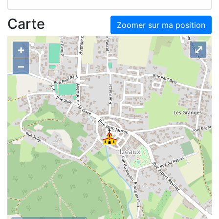
Carte
Zoomer sur ma position
+
⤢
–