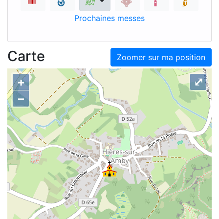
Prochaines messes
Carte
Zoomer sur ma position
+
⤢
–