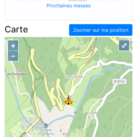
Prochaines messes
Carte
Zoomer sur ma position
+
⤢
–