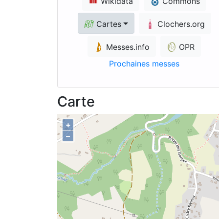
Wikidata
Commons
Cartes
Clochers.org
Messes.info
OPR
Prochaines messes
Carte
+
–