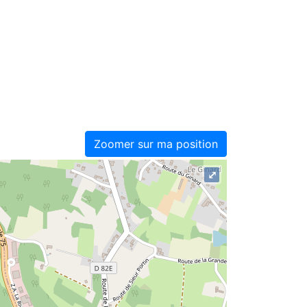
Zoomer sur ma position
⤢