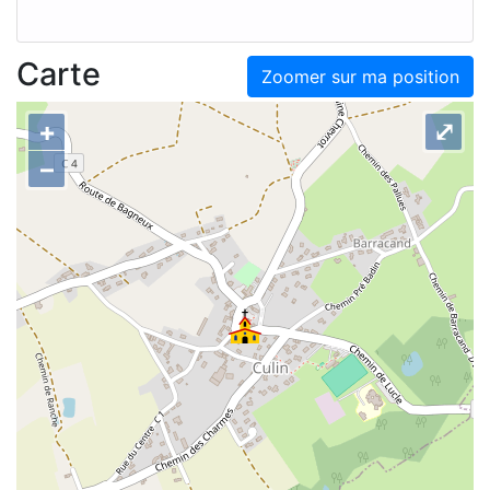
Carte
Zoomer sur ma position
+
⤢
–