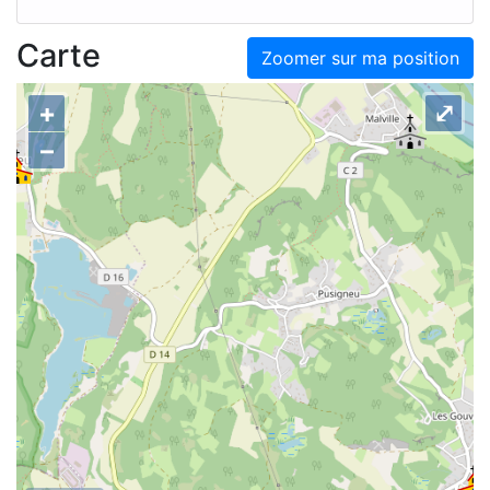
Carte
Zoomer sur ma position
+
⤢
–