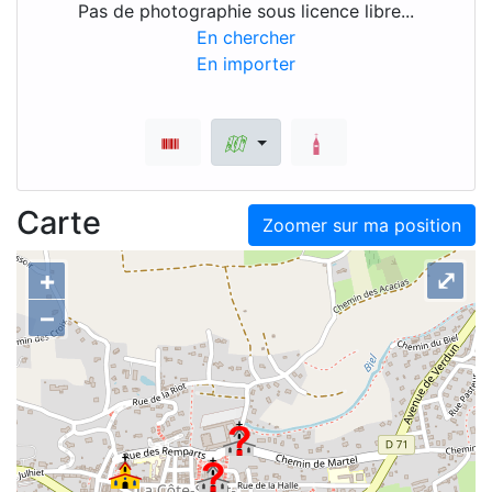
Pas de photographie sous licence libre...
En chercher
En importer
Carte
Zoomer sur ma position
+
⤢
–