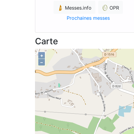
Messes.info
OPR
Prochaines messes
Carte
+
–