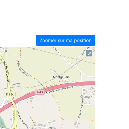
Zoomer sur ma position
⤢