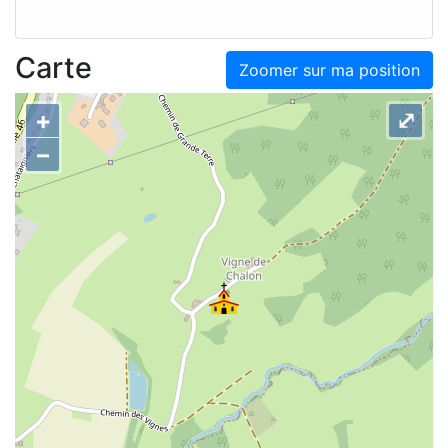
Carte
Zoomer sur ma position
+
⤢
–