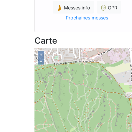
Messes.info
OPR
Prochaines messes
Carte
+
–