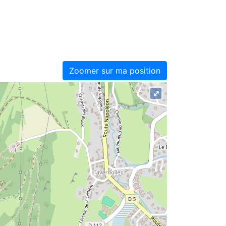
Zoomer sur ma position
⤢