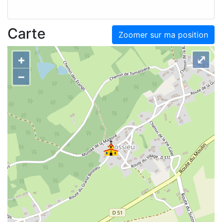
Carte
Zoomer sur ma position
+
⤢
–