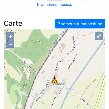
Prochaines messes
Carte
Zoomer sur ma position
+
⤢
–