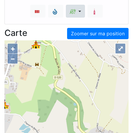
Carte
Zoomer sur ma position
+
⤢
–