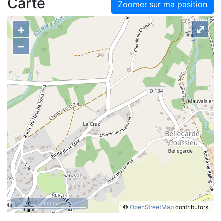
Carte
Zoomer sur ma position
+
⤢
–
500 m
©
OpenStreetMap
contributors.