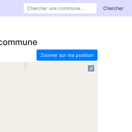
Chercher
e commune
Zoomer sur ma position
⤢