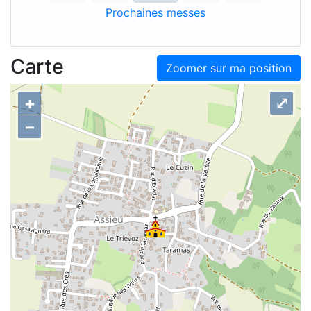
Prochaines messes
Carte
Zoomer sur ma position
+
⤢
–