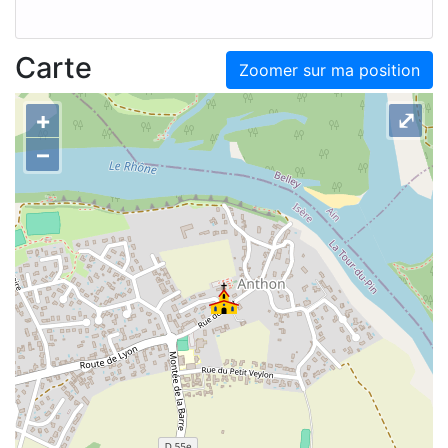
Carte
Zoomer sur ma position
+
⤢
–