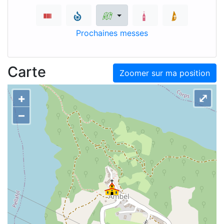
Prochaines messes
Carte
Zoomer sur ma position
+
⤢
–