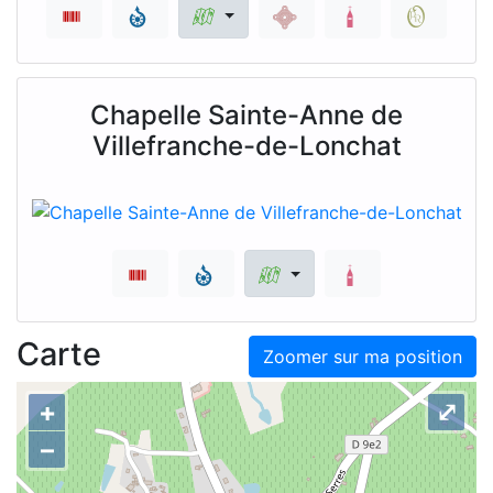
Chapelle Sainte-Anne de
Villefranche-de-Lonchat
Carte
Zoomer sur ma position
+
⤢
–