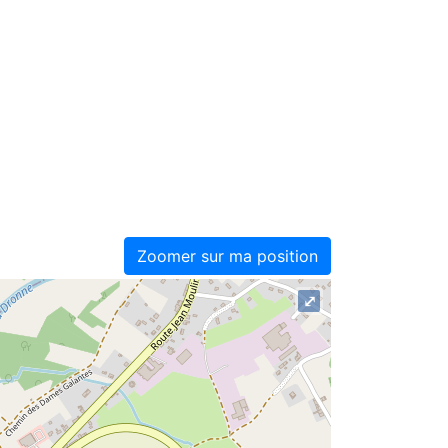
Zoomer sur ma position
⤢