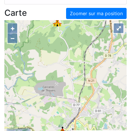
Carte
Zoomer sur ma position
+
⤢
–