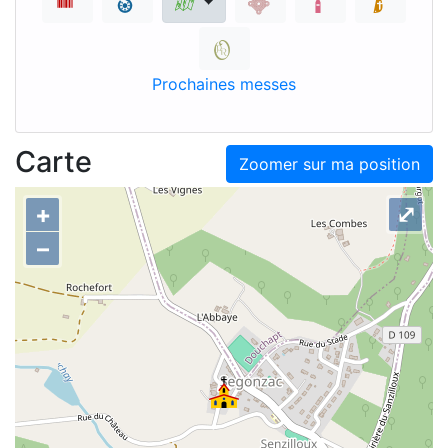
Prochaines messes
Carte
Zoomer sur ma position
+
⤢
–