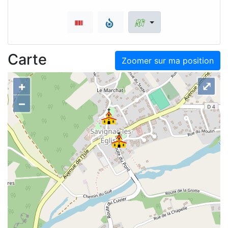
Carte
Zoomer sur ma position
+
⤢
–