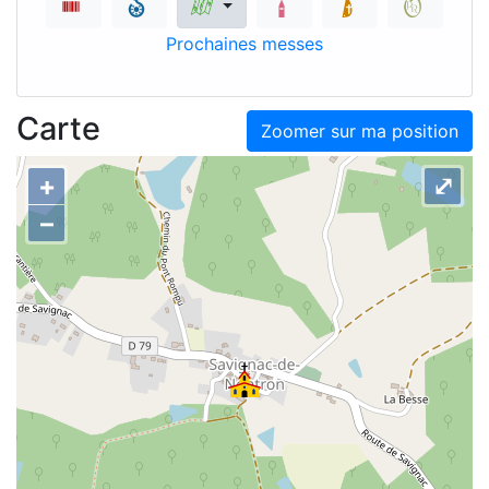
Prochaines messes
Carte
Zoomer sur ma position
+
⤢
–