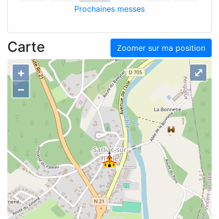
Prochaines messes
Carte
Zoomer sur ma position
+
⤢
–