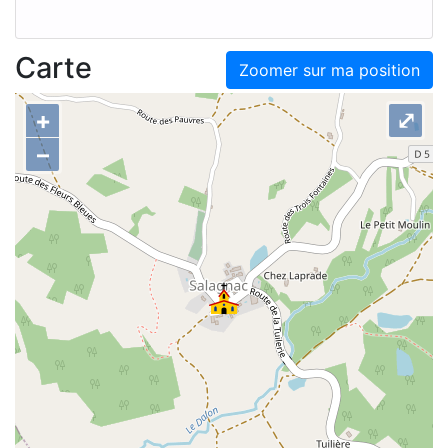
Carte
Zoomer sur ma position
+
⤢
–