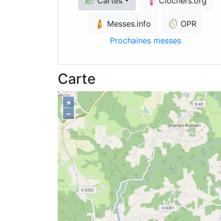
Cartes
Clochers.org
Messes.info
OPR
Prochaines messes
Carte
+
–