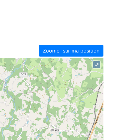
Zoomer sur ma position
⤢