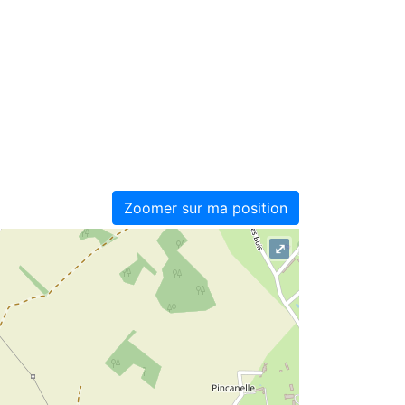
Zoomer sur ma position
⤢