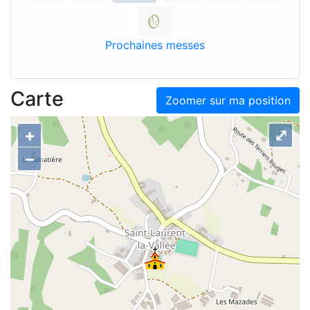
Prochaines messes
Carte
Zoomer sur ma position
+
⤢
–