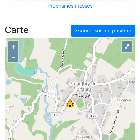
Prochaines messes
Carte
Zoomer sur ma position
+
⤢
–