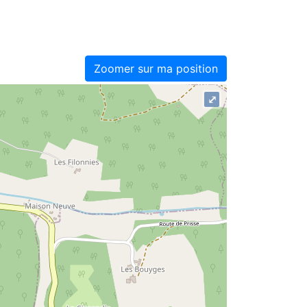
Zoomer sur ma position
⤢