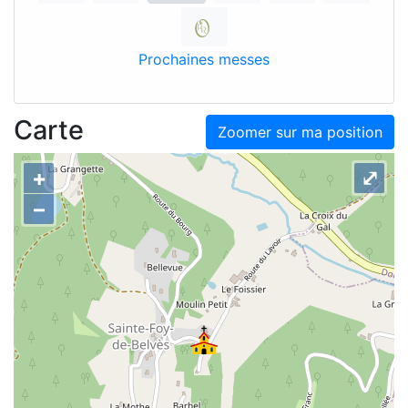
Prochaines messes
Carte
Zoomer sur ma position
+
⤢
–