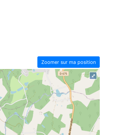
Zoomer sur ma position
⤢